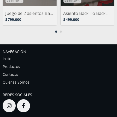
7 COLORES
7 COLORES
Juego de 2 asientos Back To Back Náutico...
Asiento Back To Back Náutico Modelo Euro...
$799.000
$499.000
NAVEGACIÓN
Inicio
Productos
Contacto
Quiénes Somos
REDES SOCIALES